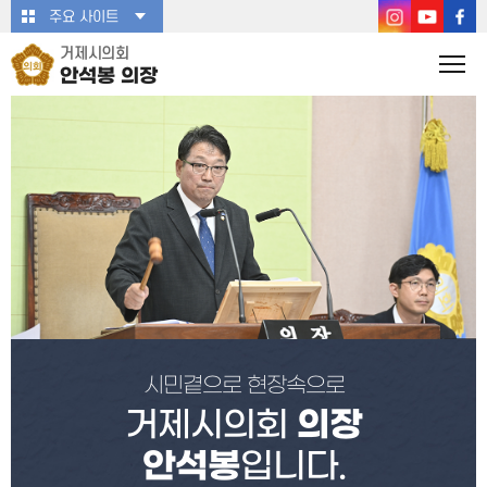
본문바로가기
주요 사이트
거제시의회
안석봉
의장
시민곁으로 현장속으로
거제시의회
의장
안석봉
입니다.