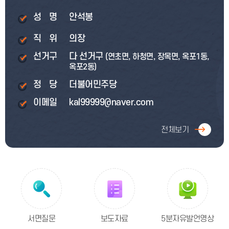
(연초면, 하청면, 장목면, 옥포1동,
옥포2동)
전체보기
서면질문
보도자료
5분자유발언영상