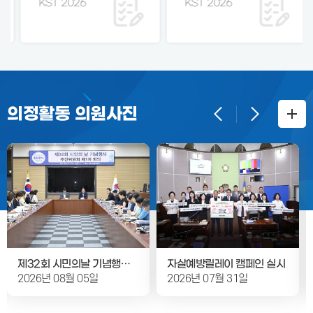
KST 2026
KST 2026
결정의 건 2. 회의록 서명
의원 선출의 건 3. 2026년
도 제1회 추가경정 세입·세
출 예산안 제안 설명의 건
4. 예산결산특별위원회 구
성의 건 5. 2026년도 행정
사무감사 계획서 승인의 건
6. 휴회의 건
의정활동 의원사진
제32회 시민의날 기념행사 추진위원회 회의
자살예방릴레이 캠페인 실시
2026년 08월 05일
2026년 07월 31일