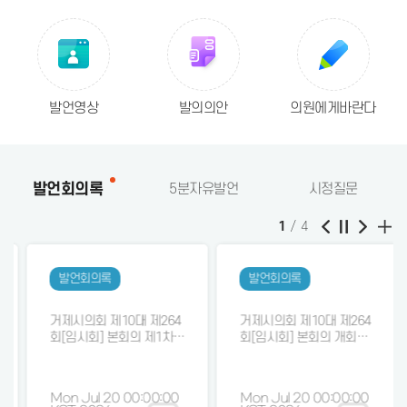
발언영상
발의의안
의원에게바란다
발언회의록
5분자유발언
시정질문
2
/
4
발언회의록
발언회의록
거제시의회 제10대 제264
거제시의회 제10대 제264
회[임시회] 본회의 제1차
회[임시회] 본회의 개회식
회의록 ○5분 자유발언(이
회의록
미숙·추인호·최양희·김동
수·김영규 의원) 1. 제264
Mon Jul 20 00:00:00
Mon Jul 20 00:00:00
회 거제시의회 임시회 회기